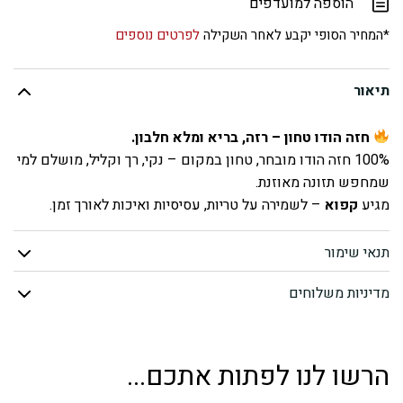
הוספה למועדפים
טחון
*המחיר הסופי יקבע לאחר השקילה
לפרטים נוספים
חזה
תיאור
הודו
חזה הודו טחון – רזה, בריא ומלא חלבון.
(קפוא)
100% חזה הודו מובחר, טחון במקום – נקי, רך וקליל, מושלם למי
שמחפש תזונה מאוזנת.
מגיע
קפוא
– לשמירה על טריות, עסיסיות ואיכות לאורך זמן.
עשוי מחזה הודו איכותי בלבד – ללא תוספות
תנאי שימור
עשיר בחלבון, דל שומן – מתאים לתפריט בריא או דיאטטי
מרקם רך ונעים – מושלם לקציצות, קבבים, ממולאים או
מדיניות משלוחים
בולונז
מגיע קפוא
– נוח לאחסון ושימוש בכל זמן
פתרון אידיאלי למשפחות, מתאמנים או כל מי שמחפש מנה
הרשו לנו לפתות אתכם...
רזה ואיכותית