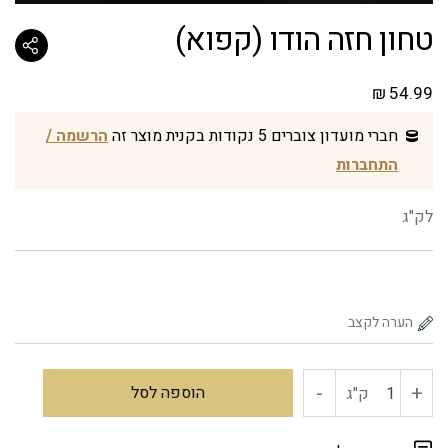
טחון חזה הודו (קפוא)
₪
54.99
חברי מועדון צוברים 5 נקודות בקנית מוצר זה
הרשמה /
התחברות
לק"ג
-
+
כמות
הוספה לסל
ק"ג
של