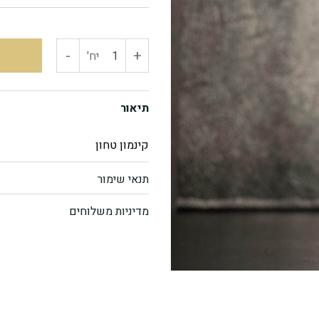
-
+
כמות
יח'
של
תיאור
קינמון
קינמון טחון
טחון
תנאי שימור
מדיניות משלוחים