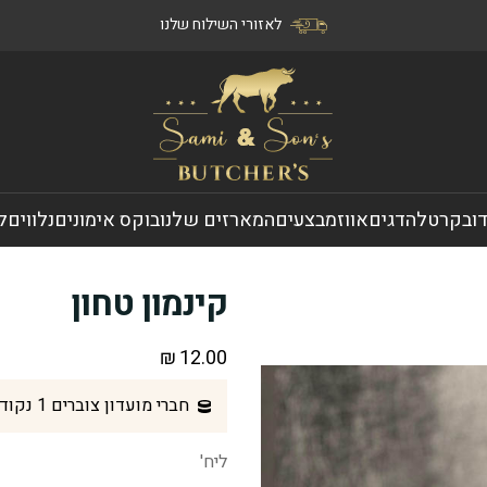
לאזורי השילוח שלנו
ו
בקר
טלה
דגים
אווז
מבצעים
המארזים שלנו
בוקס אימונים
נלווים
ל
קינמון טחון
₪
12.00
חברי מועדון צוברים 1 נקודות בקנית מוצר זה
ליח'