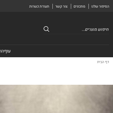
הסיפור שלנו
מתכונים
צור קשר
תעודת כשרות
Products
search
עוף
הוד
דף הבית
/
קינמון טחון