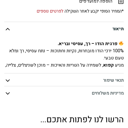
הוספה למועדפים
שוקיים
*המחיר הסופי יקבע לאחר השקילה
לפרטים נוספים
הודו
תיאור
נקבה
פרגית הודו – רך, עסיסי ובריא.
(קפוא)
100% ירכי הודו מובחרות, נקיות וחתוכות – נתח עסיסי, רך ומלא
טעם טבעי.
מגיע
קפוא
, לשמירה על הטריות והאיכות – מוכן לשניצלים, צלייה,
תבשילים או גריל.
תנאי שימור
בשר הודו איכותי בלבד – עשיר בחלבון ודל שומן
מרקם רך ועסיסי, מושלם לכל שיטת בישול
מדיניות משלוחים
מתאים לשניצלים, גריל, תבשילים או מחבת
מגיע קפוא
– נוח לאחסון ושימוש בכל זמן
אידיאלי לארוחות משפחתיות ולתזונה בריאה
הרשו לנו לפתות אתכם...