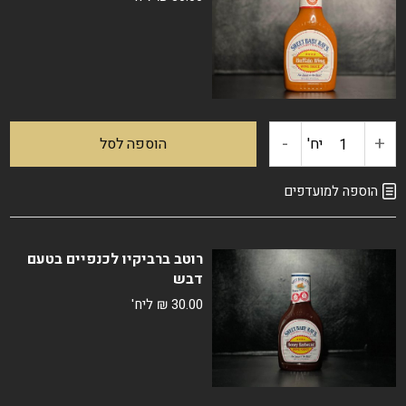
מתוק
-
+
כמות
יח'
הוספה לסל
של
הוספה למועדפים
רוטב
רוטב ברביקיו לכנפיים בטעם
"בופלו
דבש
30.00
₪
ליח'
ווינגס"