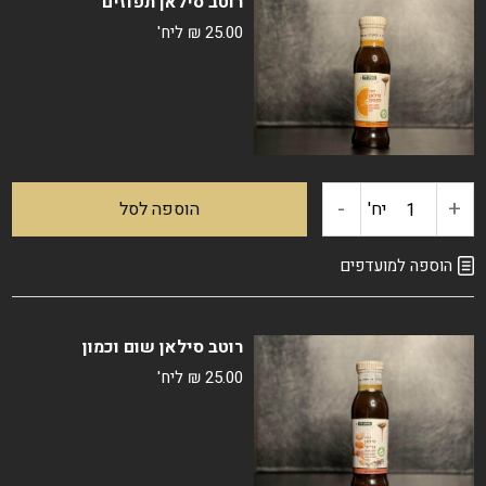
רוטב סילאן תפוזים
סילאן
25.00
₪
ליח'
שום
וג'ינג'ר
-
+
כמות
יח'
הוספה לסל
של
הוספה למועדפים
רוטב
רוטב סילאן שום וכמון
סילאן
25.00
₪
ליח'
תפוזים