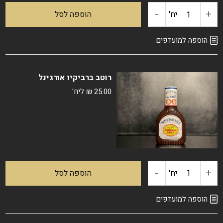
-
+
כמות
יח'
הוספה לסל
של
הוספה למועדפים
רוטב
רוטב ברביקיו אורגינל
ברביקיו
25.00
₪
ליח'
לכנפיים
בטעם
דבש
-
+
כמות
יח'
הוספה לסל
של
הוספה למועדפים
רוטב