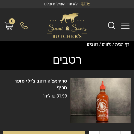
לאזורי השילוח שלנו
0
דף הבית
/
נלווים
/
רטבים
רטבים
סריראצ'ה רוטב צ'ילי סופר
חריף
31.99
₪
ליח'