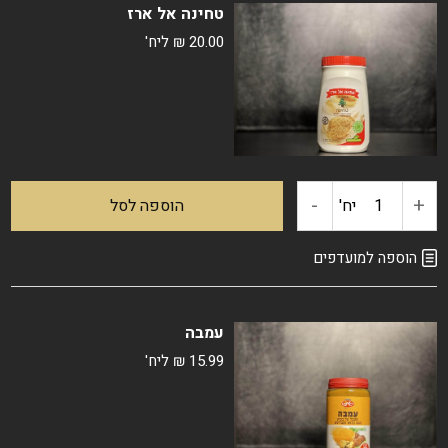
טחינה אל ארז
פלפל
20.00
₪
ליח'
חלפיניו
-
+
כמות
יח'
הוספה לסל
של
הוספה למועדפים
טחינה
עמבה
אל
15.99
₪
ליח'
ארז