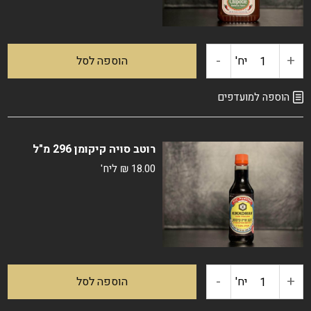
דבש
-
+
כמות
יח'
הוספה לסל
של
הוספה למועדפים
רוטב
רוטב סויה קיקומן 296 מ"ל
ברביקיו
18.00
₪
ליח'
בטעם
דבש
וצ'יפוטלה
-
+
כמות
יח'
הוספה לסל