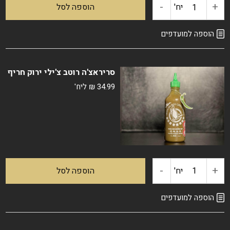
-
+
כמות
יח'
הוספה לסל
של
הוספה למועדפים
סריראצ'ה
סריראצ'ה רוטב צ'ילי ירוק חריף
רוטב
34.99
₪
ליח'
צ'ילי
סופר
חריף
-
+
כמות
יח'
הוספה לסל
של
הוספה למועדפים
סריראצ'ה