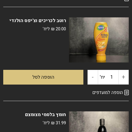
רוטב
רוטב לכריכים וצ'יפס הולנדי
מיונז
20.00
₪
ליח'
וקטשופ
-
+
כמות
יח'
הוספה לסל
של
הוספה למועדפים
רוטב
חומץ בלסמי מצומצם
לכריכים
31.99
₪
ליח'