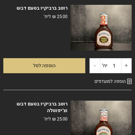
רוטב ברביקיו בטעם דבש
ברביקיו
25.00
₪
ליח'
אורגינל
-
+
כמות
יח'
הוספה לסל
של
הוספה למועדפים
רוטב
רוטב ברביקיו בטעם דבש
ברביקיו
וצ'יפוטלה
25.00
₪
ליח'
בטעם