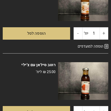
-
+
כמות
יח'
הוספה לסל
של
הוספה למועדפים
רוטב
רוטב סילאן עם צ'ילי
דבש
25.00
₪
ליח'
בוטנים
וקארי