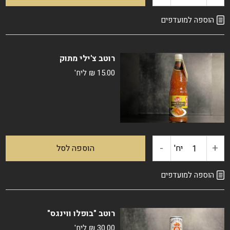
של
הוספה למועדפים
רוטב
רוטב צ'ילי מתוק
צ'ילי
15.00
₪
ליח'
חריף
-
+
כמות
יח'
הוספה לסל
של
הוספה למועדפים
רוטב
רוטב "בופלו ווינגס"
צ'ילי
30.00
₪
ליח'