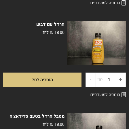
של
הוספה למועדפים
רוטב
חרדל עם דבש
סויה
18.00
₪
ליח'
קיקומן
296
מ"ל
-
+
כמות
יח'
הוספה לסל
של
הוספה למועדפים
חרדל
מטבל חרדל בטעם סריראצ'ה
עם
18.00
₪
ליח'