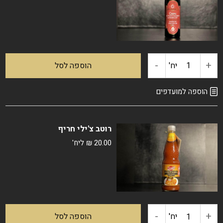
וצ'יפס
הולנדי
-
+
כמות
יח'
הוספה לסל
של
הוספה למועדפים
חומץ
רוטב צ'ילי חריף
בלסמי
20.00
₪
ליח'
מצומצם
-
+
כמות
יח'
הוספה לסל