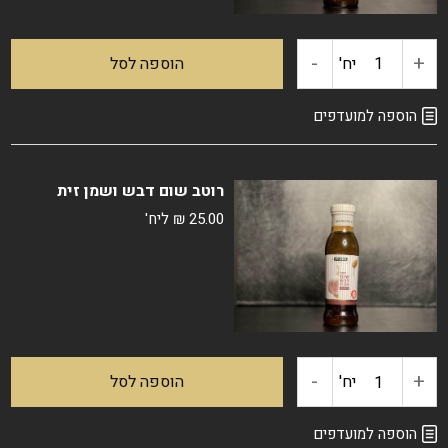
-
+
כמות
יח'
הוספה לסל
של
הוספה למועדפים
רוטב
רוטב שום דבש ושמן זית
סילאן
25.00
₪
ליח'
שום
וכמון
-
+
כמות
יח'
הוספה לסל
של
הוספה למועדפים