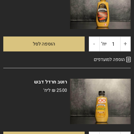
דבש
-
+
כמות
יח'
הוספה לסל
של
הוספה למועדפים
מטבל
רוטב חרדל דבש
חרדל
25.00
₪
ליח'
בטעם
סריראצ'ה