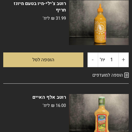
רוטב צ'ילי-מיו בטעם מיונז
רוטב
חריף
31.99
₪
ליח'
צ'ילי
ירוק
חריף
-
+
כמות
יח'
הוספה לסל
של
הוספה למועדפים
רוטב
רוטב אלף האיים
צ'ילי-מיו
16.00
₪
ליח'
בטעם
מיונז