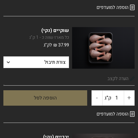
של
הוספה למועדפים
כרעיים
שוקיים (נקי)
חצוי
כל מארז שווה כ - 1 ק"ג
37.99
₪
לק"ג
(נקי)
-
+
ק"ג
הוספה לסל
כמות
של
הוספה למועדפים
שוקיים
ירכיים (נקי)