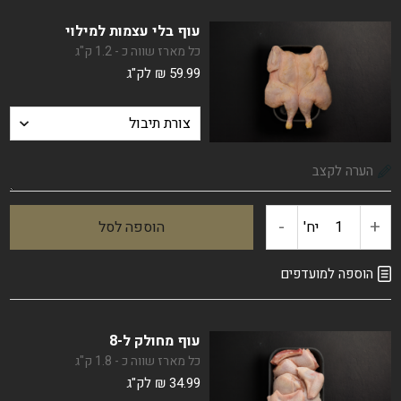
עוף
עוף בלי עצמות למילוי
שלם
כל מארז שווה כ - 1.2 ק"ג
59.99
₪
לק"ג
(נקי)
-
+
יח'
הוספה לסל
כמות
של
הוספה למועדפים
עוף
עוף מחולק ל-8
בלי
כל מארז שווה כ - 1.8 ק"ג
34.99
₪
לק"ג
עצמות