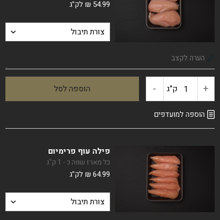
54.99
₪
לק"ג
-
+
ק"ג
הוספה לסל
כמות
של
הוספה למועדפים
חזה
פילה עוף פרימיום
עוף
כל מארז שווה כ - 1 ק"ג
64.99
₪
לק"ג
חצוי