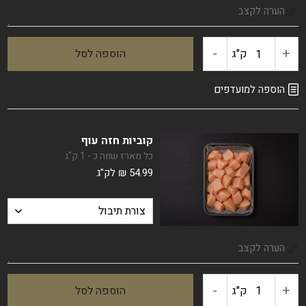
-
+
ק"ג
הוספה לסל
כמות
של
הוספה למועדפים
פילה
קוביות חזה עוף
עוף
כל מארז שווה כ - 1 ק"ג
54.99
₪
לק"ג
פרימיום
-
+
ק"ג
הוספה לסל
כמות