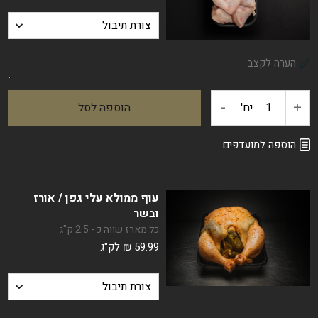
למילוי
-
+
יח'
הוספה לסל
כמות
של
הוספה למועדפים
עוף
עוף ממולא עלי גפן / אורז
מחולק
ובשר
כל מארז שווה כ - 2.5 ק"ג
ל-8
59.99
₪
לק"ג