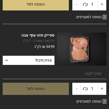
-
+
כמות
ק"ג
הוספה לסל
של
הוספה למועדפים
חזה
סטייק חזה עוף עבה
עוף
כל מארז שווה כ - 1 ק"ג
54.99
₪
לק"ג
פרוס
דק
ל-
"שניצל"
-
+
ק"ג
הוספה לסל
כמות
של
הוספה למועדפים