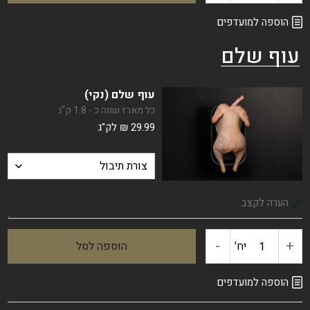
של
הוספה למועדפים
עוף שלם
כנפיים
חצויים
עוף שלם (נקי)
כל מארז שווה כ - 1.8 ק"ג
29.99
₪
לק"ג
-
+
יח'
הוספה לסל
כמות
של
הוספה למועדפים