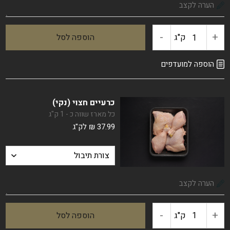
-
+
ק"ג
הוספה לסל
כמות
של
הוספה למועדפים
כרעיים
כרעיים חצוי (נקי)
שלמים
כל מארז שווה כ - 1 ק"ג
37.99
₪
לק"ג
(נקי)
-
+
ק"ג
הוספה לסל
כמות