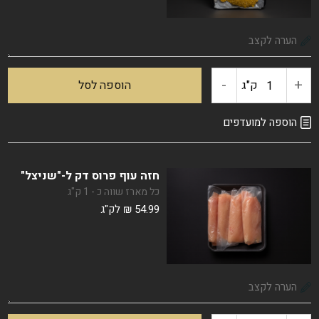
-
+
כמות
ק"ג
הוספה לסל
של
הוספה למועדפים
שניצל
חזה עוף פרוס דק ל-"שניצל"
הבית
כל מארז שווה כ - 1 ק"ג
54.99
₪
לק"ג
(מצופה)