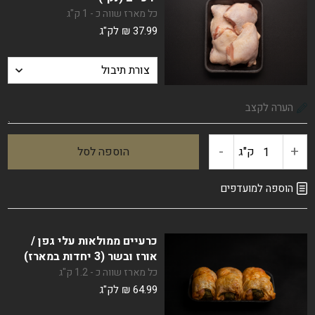
(נקי)
כל מארז שווה כ - 1 ק"ג
37.99
₪
לק"ג
-
+
ק"ג
הוספה לסל
כמות
של
הוספה למועדפים
ירכיים
כרעיים ממולאות עלי גפן /
(נקי)
אורז ובשר (3 יחדות במארז)
כל מארז שווה כ - 1.2 ק"ג
64.99
₪
לק"ג