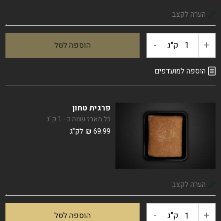
-
+
ק"ג
הוספה לסל
כמות
של
הוספה למועדפים
קוביות
פרגית טחון
פרגית
כל מארז שווה כ - 1 ק"ג
69.99
₪
לק"ג
-
+
כמות
ק"ג
הוספה לסל