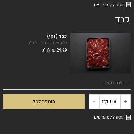
של
הוספה למועדפים
כבד
מעורב
ירושלמי
כבד (נקי)
כל מארז שווה כ - 1 ק"ג
מתובל
29.99
₪
לק"ג
(קפוא)
-
+
כמות
ק"ג
הוספה לסל
של
הוספה למועדפים
כבד