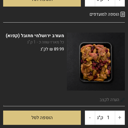
ובשר
של
הוספה למועדפים
לבבות
מעורב ירושלמי מתובל (קפוא)
(נקי)
כל מארז שווה כ - 1 ק"ג
89.99
₪
לק"ג
-
+
כמות
ק"ג
הוספה לסל