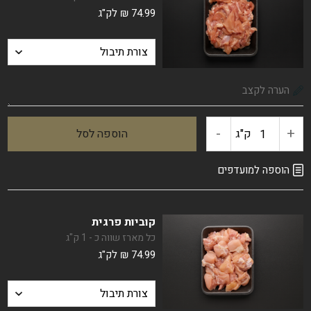
74.99
₪
לק"ג
(עם
עור)
-
+
ק"ג
הוספה לסל
כמות
של
הוספה למועדפים
רצועות
קוביות פרגית
פרגית
כל מארז שווה כ - 1 ק"ג
74.99
₪
לק"ג