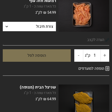
רצועות חזה עוף
עוף
כל מארז שווה כ - 1 ק"ג
54.99
₪
לק"ג
טחון
-
+
ק"ג
הוספה לסל
כמות
של
הוספה למועדפים
רצועות
שניצל הבית (מצופה)
חזה
כל מארז שווה כ - 1 ק"ג
64.99
₪
לק"ג
עוף