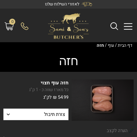
לאזורי השילוח שלנו
0
דף הבית
/
עוף
/
חזה
חזה
חזה עוף חצוי
כל מארז שווה כ - 1 ק"ג
54.99
₪
לק"ג