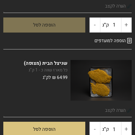
-
+
ק"ג
הוספה לסל
כמות
של
הוספה למועדפים
רצועות
שניצל הבית (מצופה)
חזה
כל מארז שווה כ - 1 ק"ג
64.99
₪
לק"ג
עוף
-
+
כמות
ק"ג
הוספה לסל