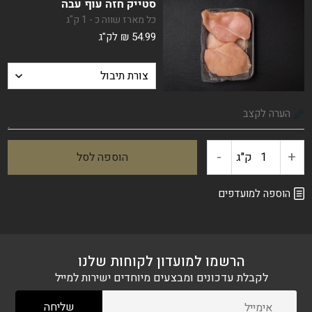
סטייק חזה עוף עבה
עוף
כל מארז שווה כ - 1 ק"ג
54.99
₪
לק"ג
פרוס
דק
ל-
"שניצל"
-
+
ק"ג
הוספה לסל
כמות
של
הוספה למועדפים
סטייק
חזה
הרשמו למועדון לקוחות שלנו
לקבלת עדכונים ומבצעים מיוחדים ישירות למייל
עוף