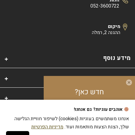
חנות
052-3600722
מיקום
ההגנה 2, רמלה
מידע נוסף
קטגוריות
חדש כאן?
אזור אישי
אוהבים עוגיות? גם אנחנו!
צבור
10%
בנקודות
על כל קנייה
אנחנו משתמשים בעוגיות (cookies) לשיפור חוויית הגלישה
שלך, הצגת הצעות מותאמות ועוד.
מדיניות הפרטיות
© 2026 כל הזכויות שמורות לאטליז סמי ובניו