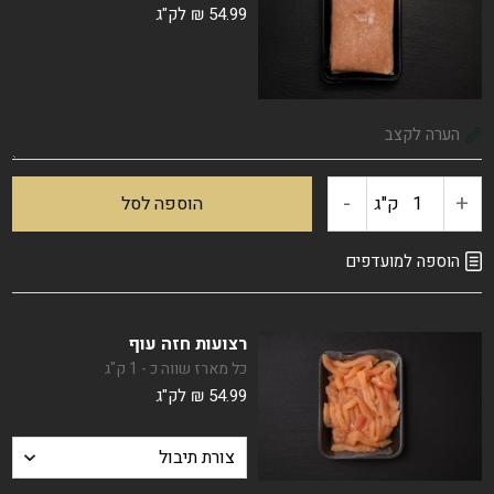
54.99
₪
לק"ג
עוף
-
+
כמות
ק"ג
הוספה לסל
של
הוספה למועדפים
חזה
רצועות חזה עוף
עוף
כל מארז שווה כ - 1 ק"ג
54.99
₪
לק"ג
טחון