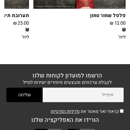
פלפל שחור טחון
תערובת תיבול 
₪
25.00
₪
12.00
חברי מועדון צוברים 1 נקודות בקנית מוצר זה
חברי מועדון צוברים 2 נקודו
הרשמה / התחברות
הרשמה / הת
ליח'
ליח'
הרשמו למועדון לקוחות שלנו
לקבלת עדכונים ומבצעים מיוחדים ישירות למייל
קראתי ואני מאשר את
מדיניות הפרטיות
הורידו את האפליקציה שלנו