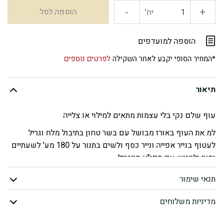
-
+
כמות
הוספה לסל
יח'
של
הוספה למועדפים
עוף
*המחיר הסופי יקבע לאחר השקילה
לפרטים נוספים
בלי
תיאור
עצמות
עוף שלם נקי בלי עצמות מתאים למילוי או צלייה
למילוי
למ את העוף באורז מבושל עם בשר טחון בתיבול מלח וגריל
לעטוף בנייר אפייה ונייר כסף ולשים בתנור על 180 מע' לשעתיים
וחצי ולהגיש עם תפו"א מהגריל
תנאי שימור
מדיניות משלוחים