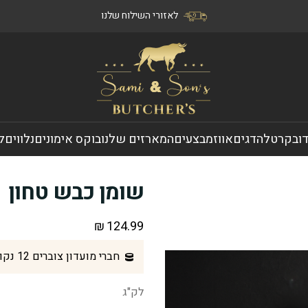
לאזורי השילוח שלנו
ו
בקר
טלה
דגים
אווז
מבצעים
המארזים שלנו
בוקס אימונים
נלווים
ל
שומן כבש טחון
₪
124.99
חברי מועדון צוברים 12 נקודות בקנית מוצר זה
לק"ג