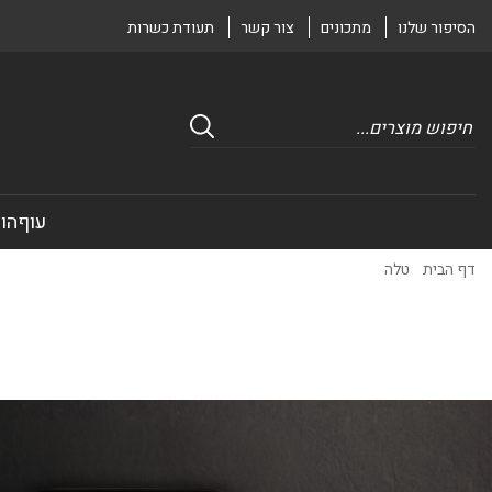
הסיפור שלנו
מתכונים
צור קשר
תעודת כשרות
Products
search
עוף
הוד
דף הבית
/
טלה
/
שומן כבש טחון