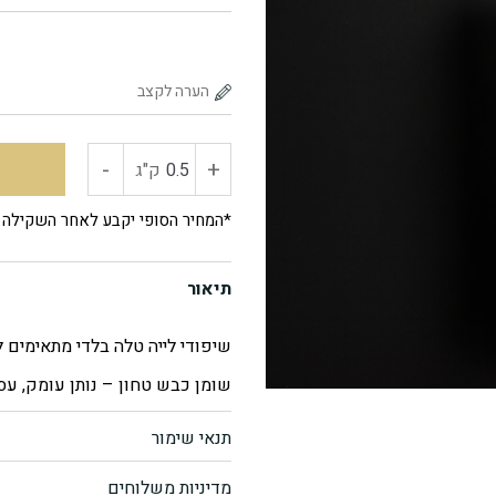
-
+
כמות
ק"ג
של
*המחיר הסופי יקבע לאחר השקילה
שומן
תיאור
כבש
שיפודי לייה טלה בלדי מתאימים ל
טחון
שומן כבש טחון – נותן עומק, עס
תנאי שימור
מדיניות משלוחים