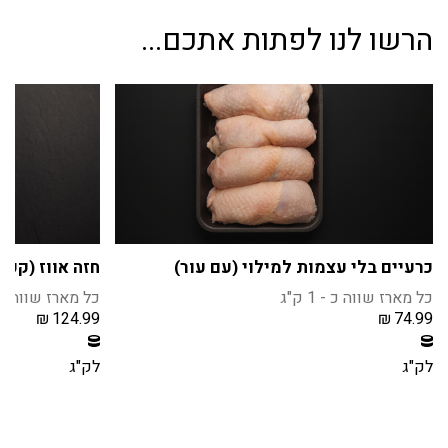
הרשו לנו לפתות אתכם...
כרעיים בלי עצמות למילוי (עם עור)
חזה אווז (קפו
כל מארז שווה כ - 1 ק"ג
כל מארז שווה כ - 250 
₪
124.99
₪
74.99
חברי מועדון צוברים 7 נקודות בקנית מוצר זה
חברי מועדון צוברים 12 נקוד
הרשמה / התחברות
הרשמה / הת
לק"ג
לק"ג