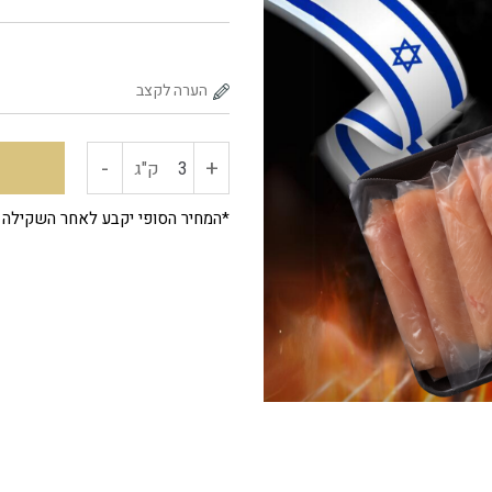
-
+
כמות
ק"ג
של
*המחיר הסופי יקבע לאחר השקילה
שניצל
עוף
דק
3
ק"ג