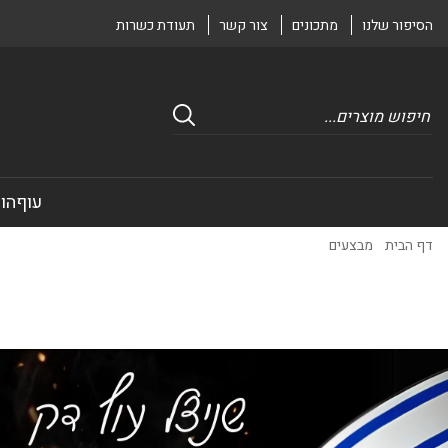
הסיפור שלנו
מתכונים
צור קשר
תעודת כשרות
Products
search
עוף
הוד
דף הבית
/
מבצעים
/
שניצל עוף דק 3 ק”ג ב-149.99